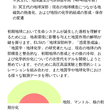
※冥王代：地球誕生から約
6
億年間（
46-40
億年前）
3
）冥王代の地球深部：現在の地球構造につながる地
磁気の熱進化、および地殻の化学的組成の形成・保存
の変遷
初期地球において生命システムが誕生した過程を理解す
るためには、地表環境に影響を与えた地質作用の解明が
鍵を握ります。
ELSI
の「地球深部科学」「惑星形成論」
「地質学・地球化学」の研究者たちは、現在の地球の内
部構造と整合的な、初期地球の形成とその後の冷却、お
よび化学的分化についての次世代モデルを開発しようと
努めています。そのために高圧高温実験と数理的シミュ
レーションを組み合わせ、また地質学や地球化学におけ
る様々な観測データを用いています。
地殻、マントル、核の初
期分化