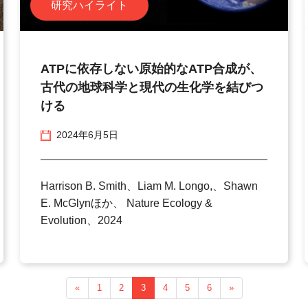
研究ハイライト
ATPに依存しない原始的なATP合成が、
古代の地球科学と現代の生化学を結びつ
ける
2024年6月5日
Harrison B. Smith、Liam M. Longo,、Shawn
E. McGlynほか、 Nature Ecology &
Evolution、2024
«
1
2
3
4
5
6
»