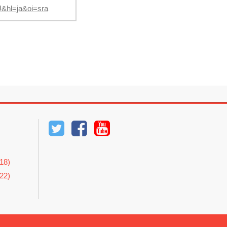
J&hl=ja&oi=sra
8)
2)