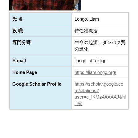
氏 名
Longo, Liam
役 職
特任准教授
専門分野
生命の起源、タンパク質
の進化
E-mail
llongo_at_elsi.jp
Home Page
https://liamlongo.org/
Google Scholar Profile
https://scholar.google.co
m/citations?
user=e_IKMz4AAAAJ&hl
=en