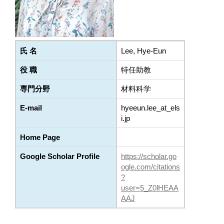
氏 名
Lee, Hye-Eun
役 職
特任助教
専門分野
材料科学
E-mail
hyeeun.lee_at_els
i.jp
Home Page
Google Scholar Profile
https://scholar.go
ogle.com/citations
?
user=5_Z0lHEAA
AAJ