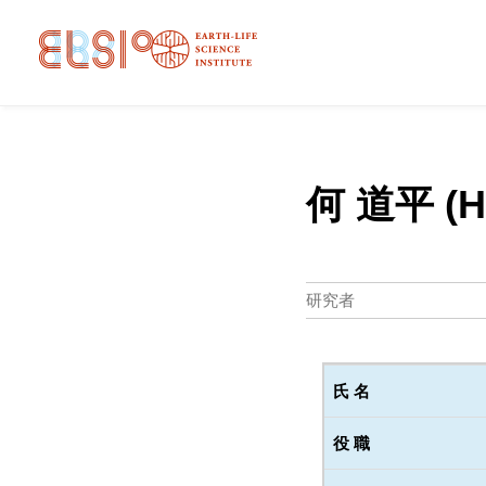
何 道平 (He
研究者
氏 名
役 職