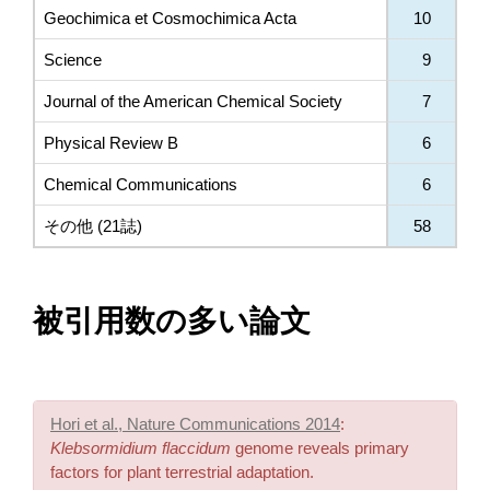
Geochimica et Cosmochimica Acta
10
Science
9
Journal of the American Chemical Society
7
Physical Review B
6
Chemical Communications
6
その他 (21誌)
58
被引用数の多い論文
Hori et al., Nature Communications 2014
:
Klebsormidium flaccidum
genome reveals primary
factors for plant terrestrial adaptation.