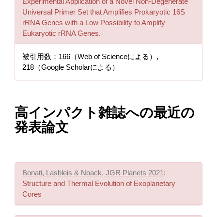
Experimental Application of a Novel Non-Degenerate
Universal Primer Set that Amplifies Prokaryotic 16S
rRNA Genes with a Low Possibility to Amplify
Eukaryotic rRNA Genes.
被引用数：166（Web of Scienceによる）,
218（Google Scholarによる）
高インパクト雑誌への最近の
発表論文
Bonati, Lasbleis & Noack, JGR Planets 2021
:
Structure and Thermal Evolution of Exoplanetary
Cores