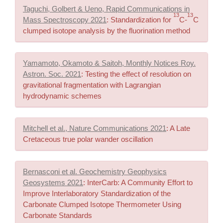
Taguchi, Golbert & Ueno, Rapid Communications in
13
13
Mass Spectroscopy 2021
: Standardization for
C-
C
clumped isotope analysis by the fluorination method
Yamamoto, Okamoto & Saitoh, Monthly Notices Roy.
Astron. Soc. 2021
: Testing the effect of resolution on
gravitational fragmentation with Lagrangian
hydrodynamic schemes
Mitchell et al., Nature Communications 2021
: A Late
Cretaceous true polar wander oscillation
Bernasconi et al. Geochemistry Geophysics
Geosystems 2021
: InterCarb: A Community Effort to
Improve Interlaboratory Standardization of the
Carbonate Clumped Isotope Thermometer Using
Carbonate Standards