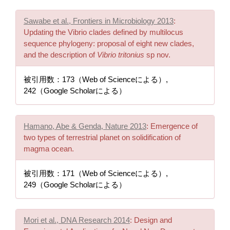
Sawabe et al., Frontiers in Microbiology 2013
:
Updating the Vibrio clades defined by multilocus
sequence phylogeny: proposal of eight new clades,
and the description of
Vibrio tritonius
sp nov.
被引用数：173（Web of Scienceによる）,
242（Google Scholarによる）
Hamano, Abe & Genda, Nature 2013
: Emergence of
two types of terrestrial planet on solidification of
magma ocean.
被引用数：171（Web of Scienceによる）,
249（Google Scholarによる）
Mori et al., DNA Research 2014
: Design and